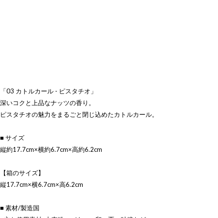
「03 カトルカール - ピスタチオ」
深いコクと上品なナッツの香り。
ピスタチオの魅力をまるごと閉じ込めたカトルカール。
■ サイズ
縦約17.7cm×横約6.7cm×高約6.2cm
【箱のサイズ】
縦17.7cm×横6.7cm×高6.2cm
■ 素材/製造国